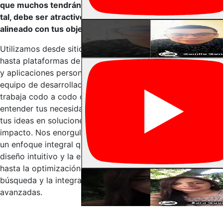
que muchos tendrán de tu marca y, como
tal, debe ser atractivo, funcional y
alineado con tus objetivos de negocio.
Utilizamos desde sitios web corporativos
hasta plataformas de comercio electrónico
y aplicaciones personalizadas, nuestro
equipo de desarrolladores expertos
trabaja codo a codo contigo para
entender tus necesidades y transformar
tus ideas en soluciones digitales de alto
impacto. Nos enorgullecemos de ofrecer
un enfoque integral que abarca desde el
diseño intuitivo y la experiencia del usuario
hasta la optimización para motores de
búsqueda y la integración de tecnologías
avanzadas.