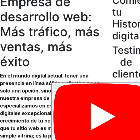
Empresa de
Comi
tu
desarrollo web:
Histor
Más tráfico, más
digita
ventas, más
Testi
éxito
de
clien
En el mundo digital actual, tener una
presencia en línea sólida y efectiva no es
solo una opción, sino una necesidad. En
nuestra empresa de desarrollo web, nos
especializamos en crear experiencias
digitales excepcionales que impulsan el
crecimiento de tu negocio. Entendemos
que tu sitio web es mucho más que una
simple vitrina; es la primera impresión