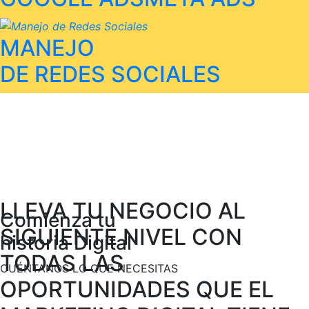
MANEJO
DE REDES SOCIALES
LLEVA TU NEGOCIO AL
Comienza tu
SIGUIENTE NIVEL CON
historia Digital
TODAS LAS
CUÉNTANOS LO QUE NECESITAS
OPORTUNIDADES QUE EL