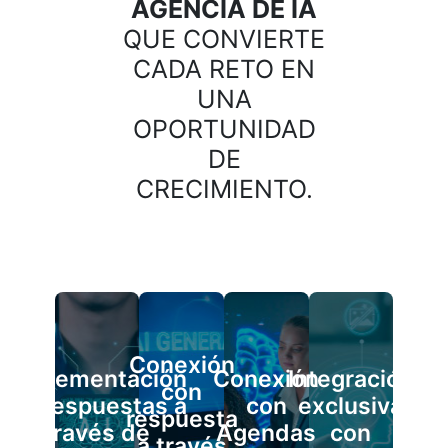
AGENCIA DE IA
QUE CONVIERTE
CADA RETO EN
UNA
OPORTUNIDAD
DE
CRECIMIENTO.
Conexión
Implementación
Conexión
Integración
con
de respuestas a
con
exclusiva
respuesta
través de
Agendas
con
a través