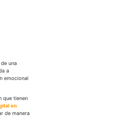
r de una
da a
ón emocional
n que tienen
ital en
ar de manera