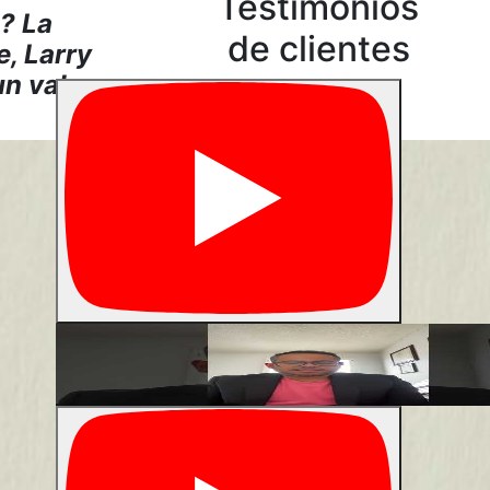
Testimonios
? La
de clientes
, Larry
un valor