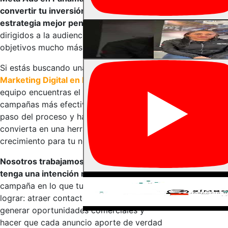
convertir tu inversión publicitaria en una
estrategia mejor pensada
, con anuncios
dirigidos a la audiencia correcta y
objetivos mucho más claros para tu marca.
Si estás buscando una
Agencia de
Marketing Digital en Panamá
, en nuestro
equipo encuentras el respaldo para crear
campañas más efectivas, optimizar cada
paso del proceso y hacer que Meta Ads se
convierta en una herramienta real de
crecimiento para tu negocio.
Nosotros trabajamos para que tu pauta
tenga una intención real.
Enfocamos cada
campaña en lo que tu marca necesita
lograr: atraer contactos de mejor calidad,
generar oportunidades comerciales y
hacer que cada anuncio aporte de verdad