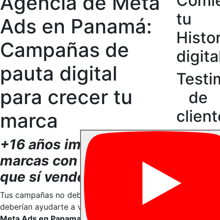
Agencia de Meta
Comi
tu
Ads en Panamá:
Histor
Campañas de
digita
pauta digital
Testi
para crecer tu
de
clien
marca
+16 años impulsando
marcas con estrategia
que sí venden
Tus campañas no deberían solo verse,
deberían ayudarte a vender.
Una agencia
Meta Ads en Panama puede ayudarte a