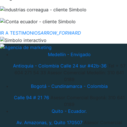
IR A TESTIMONIOS
ARROW_FORWARD
Medellín - Envigado
Antioquia - Colombia
Calle 24 sur #42b-36
Tel + 57
604 271 54 33
Asesor Comercial Medellín: 310 641
0189
Bogotá - Cundinamarca - Colombia
Calle 94 # 21 76
Asesor Comercial Bogotá: 310 641
0189
Quito - Ecuador.
Av. Amazonas, y, Quito 170507
Asesor Comercial