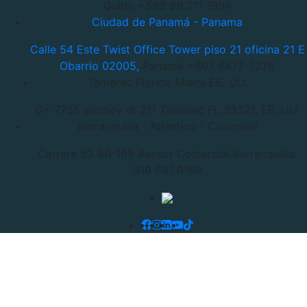
Quito: +593 99 211 1994
Ciudad de Panamá - Panama
Calle 54 Este Twist Office Tower piso 21 oficina 21 E
Obarrio 02005,
Panamá +507 6477-7276
Tamarac Florida Miami EE. UU.
G+ 7735 yardley dr 211 Tamarac
FL 33321, EE. UU.
Barranquilla - Atlantico - Colombia
Carrera 53 80-198
Asesor Comercial Barranquilla:
310 641 0189