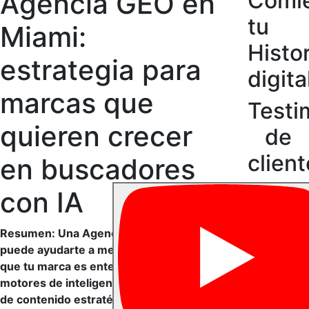
Agencia GEO en
Comi
tu
Miami:
Histor
estrategia para
digita
marcas que
Testi
quieren crecer
de
clien
en buscadores
con IA
Resumen: Una Agencia GEO en Miami
puede ayudarte a mejorar la forma en
que tu marca es entendida por usuarios y
motores de inteligencia artificial. A través
de contenido estratégico, optimización