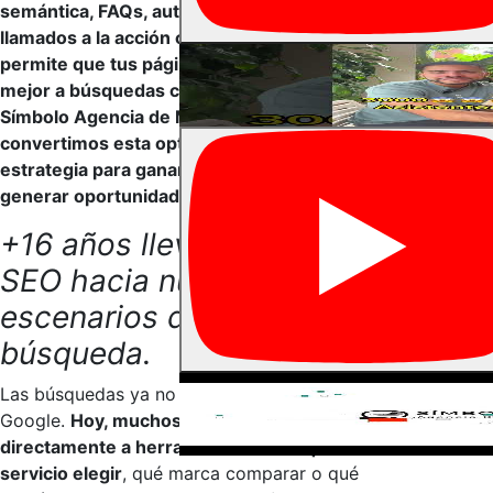
semántica, FAQs, autoridad temática y
llamados a la acción claros, el GEO
permite que tus páginas respondan
mejor a búsquedas conversacionales. En
Símbolo Agencia de Marketing Digital,
convertimos esta optimización en una
estrategia para ganar visibilidad y
generar oportunidades comerciales.
+16 años llevando el
SEO hacia nuevos
escenarios de
búsqueda.
Las búsquedas ya no ocurren solo en
Google.
Hoy, muchos usuarios preguntan
directamente a herramientas de IA qué
servicio elegir
, qué marca comparar o qué