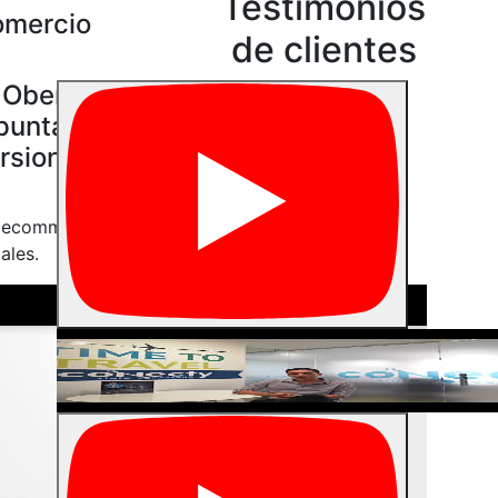
Testimonios
omercio
de clientes
 Oberlo,
puntan a
rsionar
de ecommerce
ales.