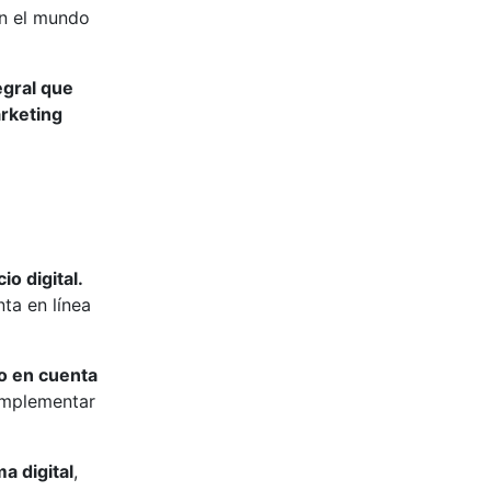
en el mundo
egral que
arketing
o digital.
ta en línea
do en cuenta
 implementar
a digital
,