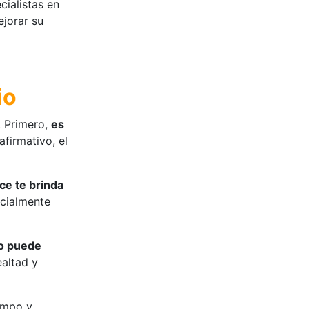
ialistas en
ejorar su
io
: Primero,
es
firmativo, el
e te brinda
ecialmente
o puede
ealtad y
empo y