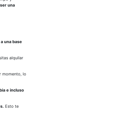
 ser una
 a una base
itas alquilar
er momento, lo
ia e incluso
s.
Esto te