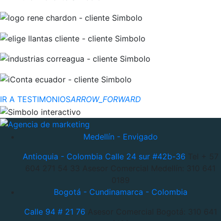
IR A TESTIMONIOS
ARROW_FORWARD
Medellín - Envigado
Antioquia - Colombia
Calle 24 sur #42b-36
Tel + 57
604 271 54 33
Asesor Comercial Medellín: 310 641
0189
Bogotá - Cundinamarca - Colombia
Calle 94 # 21 76
Asesor Comercial Bogotá: 310 641