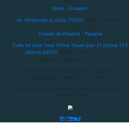
0189
Quito - Ecuador.
Av. Amazonas, y, Quito 170507
Asesor Comercial
Quito: +593 99 211 1994
Ciudad de Panamá - Panama
Calle 54 Este Twist Office Tower piso 21 oficina 21 E
Obarrio 02005,
Panamá +507 6477-7276
Tamarac Florida Miami EE. UU.
G+ 7735 yardley dr 211 Tamarac
FL 33321, EE. UU.
Barranquilla - Atlantico - Colombia
Carrera 53 80-198
Asesor Comercial Barranquilla:
310 641 0189