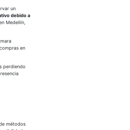
rvar un
ativo debido a
en Medellín,
ámara
 compras en
s perdiendo
presencia
s de métodos