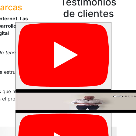
Testimonios
marcas
de clientes
nternet. Las
arrollo
ital
olo tenemos
a estructura
es que marcan
n el proceso