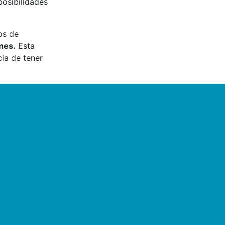
posibilidades
os de
nes.
Esta
cia de tener