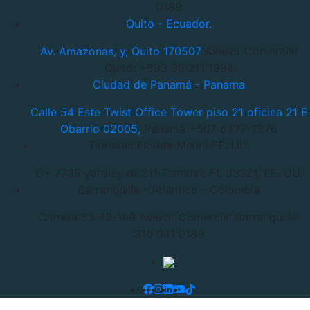
0189
Quito - Ecuador.
Av. Amazonas, y, Quito 170507
Asesor Comercial
Quito: +593 99 211 1994
Ciudad de Panamá - Panama
Calle 54 Este Twist Office Tower piso 21 oficina 21 E
Obarrio 02005,
Panamá +507 6477-7276
Tamarac Florida Miami EE. UU.
G+ 7735 yardley dr 211 Tamarac
FL 33321, EE. UU.
Barranquilla - Atlantico - Colombia
Carrera 53 80-198
Asesor Comercial Barranquilla:
310 641 0189