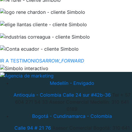
IR A TESTIMONIOS
ARROW_FORWARD
Medellín - Envigado
Antioquia - Colombia
Calle 24 sur #42b-36
Tel + 57
604 271 54 33
Asesor Comercial Medellín: 310 641
0189
Bogotá - Cundinamarca - Colombia
Calle 94 # 21 76
Asesor Comercial Bogotá: 310 641