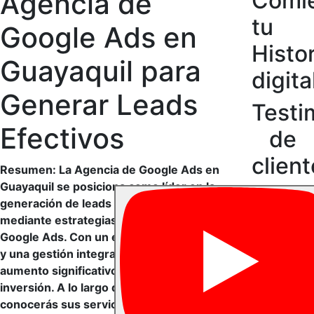
Agencia de
Comi
tu
Google Ads en
Histor
Guayaquil para
digita
Generar Leads
Testi
Efectivos
de
clien
Resumen: La Agencia de Google Ads en
Guayaquil se posiciona como líder en la
generación de leads de alta calidad
mediante estrategias especializadas en
Google Ads. Con un enfoque profesional
y una gestión integral, garantizan un
aumento significativo en el retorno de
inversión. A lo largo de esta entrada,
conocerás sus servicios principales,