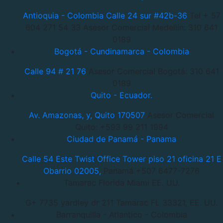
Antioquia - Colombia
Calle 24 sur #42b-36
Tel + 57
604 271 54 33
Asesor Comercial Medellín: 310 641
0189
Bogotá - Cundinamarca - Colombia
Calle 94 # 21 76
Asesor Comercial Bogotá: 310 641
0189
Quito - Ecuador.
Av. Amazonas, y, Quito 170507
Asesor Comercial
Quito: +593 99 211 1994
Ciudad de Panamá - Panama
Calle 54 Este Twist Office Tower piso 21 oficina 21 E
Obarrio 02005,
Panamá +507 6477-7276
Tamarac Florida Miami EE. UU.
G+ 7735 yardley dr 211 Tamarac
FL 33321, EE. UU.
Barranquilla - Atlantico - Colombia