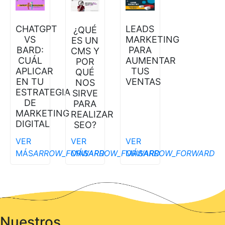
CHATGPT
LEADS
¿QUÉ
VS
MARKETING
ES UN
BARD:
PARA
CMS Y
CUÁL
AUMENTAR
POR
APLICAR
TUS
QUÉ
EN TU
VENTAS
NOS
ESTRATEGIA
SIRVE
DE
PARA
MARKETING
REALIZAR
DIGITAL
SEO?
VER
VER
VER
MÁS
ARROW_FORWARD
MÁS
ARROW_FORWARD
MÁS
ARROW_FORWARD
Nuestros