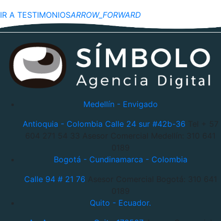
IR A TESTIMONIOS
ARROW_FORWARD
Medellín - Envigado
Antioquia - Colombia
Calle 24 sur #42b-36
Tel + 57
604 271 54 33
Asesor Comercial Medellín: 310 641
0189
Bogotá - Cundinamarca - Colombia
Calle 94 # 21 76
Asesor Comercial Bogotá: 310 641
0189
Quito - Ecuador.