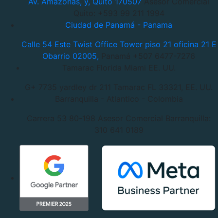
Av. Amazonas, y, Quito 170507
Asesor Comercial
Quito: +593 99 211 1994
Ciudad de Panamá - Panama
Calle 54 Este Twist Office Tower piso 21 oficina 21 E
Obarrio 02005,
Panamá +507 6477-7276
Tamarac Florida Miami EE. UU.
G+ 7735 yardley dr 211 Tamarac
FL 33321, EE. UU.
Barranquilla - Atlantico - Colombia
Carrera 53 80-198
Asesor Comercial Barranquilla:
310 641 0189