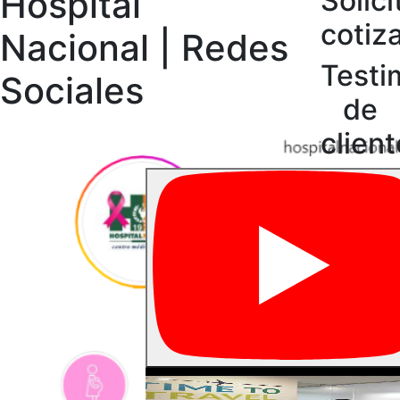
Hospital
Solici
cotiz
Nacional | Redes
Testi
Sociales
de
clien