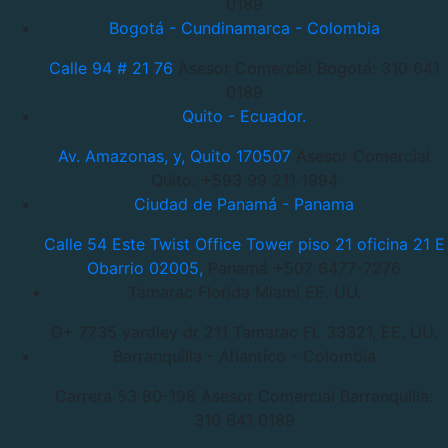
0189
Bogotá - Cundinamarca - Colombia
Calle 94 # 21 76
Asesor Comercial Bogotá: 310 641
0189
Quito - Ecuador.
Av. Amazonas, y, Quito 170507
Asesor Comercial
Quito: +593 99 211 1994
Ciudad de Panamá - Panama
Calle 54 Este Twist Office Tower piso 21 oficina 21 E
Obarrio 02005,
Panamá +507 6477-7276
Tamarac Florida Miami EE. UU.
G+ 7735 yardley dr 211 Tamarac
FL 33321, EE. UU.
Barranquilla - Atlantico - Colombia
Carrera 53 80-198
Asesor Comercial Barranquilla:
310 641 0189