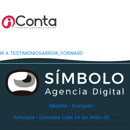
IR A TESTIMONIOS
ARROW_FORWARD
Medellín - Envigado
Antioquia - Colombia
Calle 24 sur #42b-36
Tel + 57
604 271 54 33
Asesor Comercial Medellín: 310 641