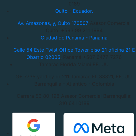
0189
Quito - Ecuador.
Av. Amazonas, y, Quito 170507
Asesor Comercial
Quito: +593 99 211 1994
Ciudad de Panamá - Panama
Calle 54 Este Twist Office Tower piso 21 oficina 21 E
Obarrio 02005,
Panamá +507 6477-7276
Tamarac Florida Miami EE. UU.
G+ 7735 yardley dr 211 Tamarac
FL 33321, EE. UU.
Barranquilla - Atlantico - Colombia
Carrera 53 80-198
Asesor Comercial Barranquilla:
310 641 0189