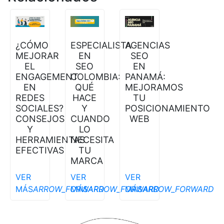
¿CÓMO
AGENCIAS
ESPECIALISTA
MEJORAR
SEO
EN
EL
EN
SEO
ENGAGEMENT
PANAMÁ:
COLOMBIA:
EN
MEJORAMOS
QUÉ
REDES
TU
HACE
SOCIALES?
POSICIONAMIENTO
Y
CONSEJOS
WEB
CUANDO
Y
LO
HERRAMIENTAS
NECESITA
EFECTIVAS
TU
MARCA
VER
VER
VER
MÁS
ARROW_FORWARD
MÁS
ARROW_FORWARD
MÁS
ARROW_FORWARD