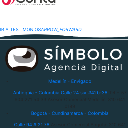
IR A TESTIMONIOS
ARROW_FORWARD
Medellín - Envigado
Antioquia - Colombia
Calle 24 sur #42b-36
Tel + 57
604 271 54 33
Asesor Comercial Medellín: 310 641
0189
Bogotá - Cundinamarca - Colombia
Calle 94 # 21 76
Asesor Comercial Bogotá: 310 641