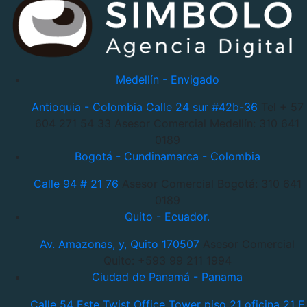
Medellín - Envigado
Antioquia - Colombia
Calle 24 sur #42b-36
Tel + 57
604 271 54 33
Asesor Comercial Medellín: 310 641
0189
Bogotá - Cundinamarca - Colombia
Calle 94 # 21 76
Asesor Comercial Bogotá: 310 641
0189
Quito - Ecuador.
Av. Amazonas, y, Quito 170507
Asesor Comercial
Quito: +593 99 211 1994
Ciudad de Panamá - Panama
Calle 54 Este Twist Office Tower piso 21 oficina 21 E