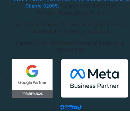
Obarrio 02005,
Panamá +507 6477-7276
Tamarac Florida Miami EE. UU.
G+ 7735 yardley dr 211 Tamarac
FL 33321, EE. UU.
Barranquilla - Atlantico - Colombia
Carrera 53 80-198
Asesor Comercial Barranquilla:
310 641 0189