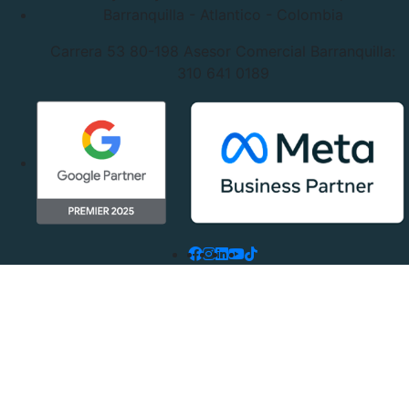
Barranquilla - Atlantico - Colombia
Carrera 53 80-198
Asesor Comercial Barranquilla:
310 641 0189