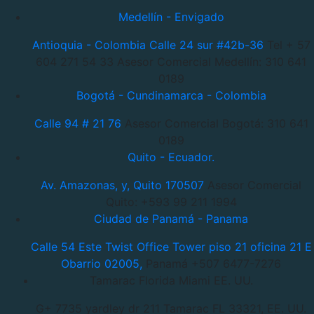
Medellín - Envigado
Antioquia - Colombia
Calle 24 sur #42b-36
Tel + 57
604 271 54 33
Asesor Comercial Medellín: 310 641
0189
Bogotá - Cundinamarca - Colombia
Calle 94 # 21 76
Asesor Comercial Bogotá: 310 641
0189
Quito - Ecuador.
Av. Amazonas, y, Quito 170507
Asesor Comercial
Quito: +593 99 211 1994
Ciudad de Panamá - Panama
Calle 54 Este Twist Office Tower piso 21 oficina 21 E
Obarrio 02005,
Panamá +507 6477-7276
Tamarac Florida Miami EE. UU.
G+ 7735 yardley dr 211 Tamarac
FL 33321, EE. UU.