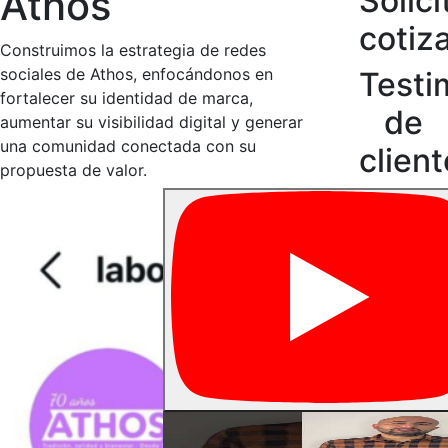
Athos
Solici
cotiz
Construimos la estrategia de redes
sociales de Athos, enfocándonos en
Testi
fortalecer su identidad de marca,
de
aumentar su visibilidad digital y generar
una comunidad conectada con su
clien
propuesta de valor.